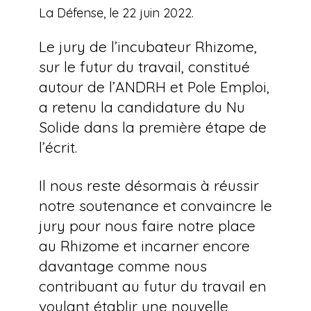
La Défense, le 22 juin 2022.
Solide
sélectionné
à
Le jury de l’incubateur Rhizome,
l’écrit
sur le futur du travail, constitué
pour
autour de l’ANDRH et Pole Emploi,
le
a retenu la candidature du Nu
Rhizome
Solide dans la première étape de
l’écrit.
Il nous reste désormais à réussir
notre soutenance et convaincre le
jury pour nous faire notre place
au Rhizome et incarner encore
davantage comme nous
contribuant au futur du travail en
voulant établir une nouvelle