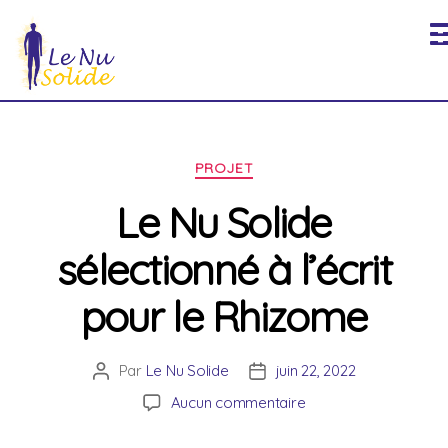
-
L'actualité du Nu Solide
-
-
Recherche
Menu
Catégories
PROJET
Le Nu Solide
sélectionné à l’écrit
pour le Rhizome
Par
Le Nu Solide
juin 22, 2022
Auteur
Date
de
de
sur
Aucun commentaire
l’article
l’article
Le
Nu