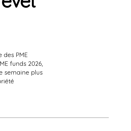
revet
le des PME
SME funds 2026,
ne semaine plus
priété