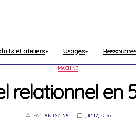
Projet
Machi
duits et ateliers
Usages
Ressource
Catégories
MACHINE
el relationnel en
Par
Le Nu Solide
juin 12, 2026
Auteur
Date
de
de
l’article
l’article