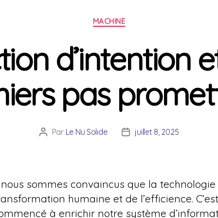
Catégories
MACHINE
ion d’intention e
iers pas promet
Par
Le Nu Solide
juillet 8, 2025
Auteur
Date
de
de
l’article
l’article
, nous sommes convaincus que la technologie u
ransformation humaine et de l’efficience. C’est
ommencé à enrichir notre système d’informa