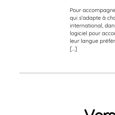
Pour accompagner n
qui s’adapte à ch
international, da
logiciel pour acc
leur langue préfé
[…]