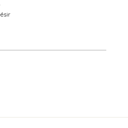
r
ésir