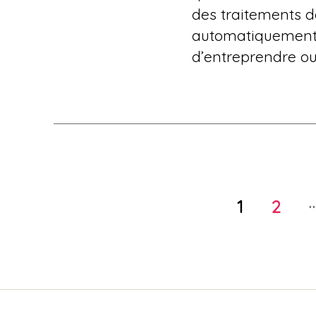
des traitements d
automatiquement l
d’entreprendre ou
Pagination
1
2
des
publications