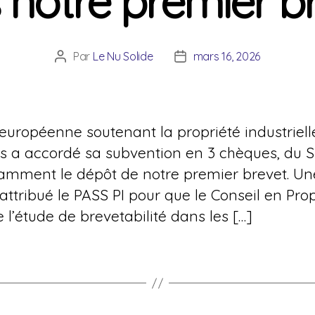
 notre premier b
Par
Le Nu Solide
mars 16, 2026
Auteur
Date
de
de
l’article
l’article
 européenne soutenant la propriété industriel
s a accordé sa subvention en 3 chèques, du 
tamment le dépôt de notre premier brevet. U
a attribué le PASS PI pour que le Conseil en Pro
e l’étude de brevetabilité dans les […]