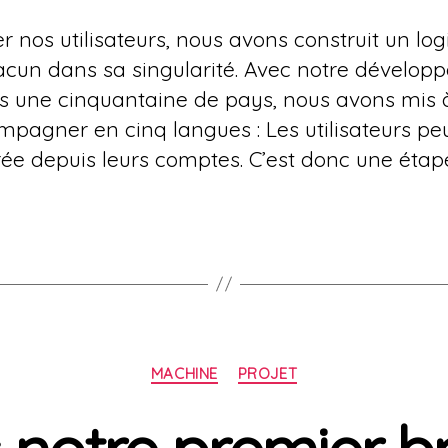
os utilisateurs, nous avons construit un logi
acun dans sa singularité. Avec notre dévelo
ns une cinquantaine de pays, nous avons mis à
ompagner en cinq langues : Les utilisateurs pe
rée depuis leurs comptes. C’est donc une éta
Catégories
MACHINE
PROJET